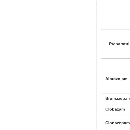
Preparatul
Alprazolam
Bromazepa
Clobazam
Clonazepam