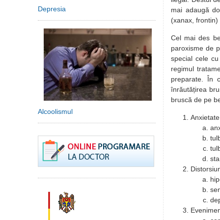
Depresia
mai adaugă doz
(xanax, frontin
Cel mai des ben
paroxisme de pa
special cele cu
regimul tratam
preparate. În c
înrăutățirea br
bruscă de pe be
Alcoolismul
Anxietate
anx
tul
tul
sta
Distorsiu
hip
sen
dep
Evenimen