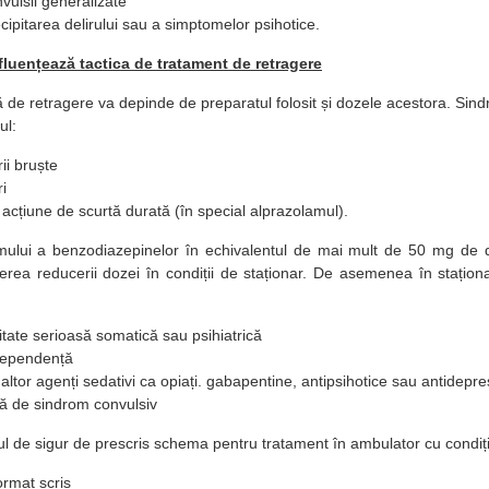
vulsii generalizate
cipitarea delirului sau a simptomelor psihotice.
nfluențează tactica de tratament de retragere
de retragere va depinde de preparatul folosit și dozele acestora. Si
ul:
ii bruște
i
 acțiune de scurtă durată (în special alprazolamul).
mului a benzodiazepinelor în echivalentul de mai mult de 50 mg de 
erea reducerii dozei în condiții de staționar. De asemenea în stațio
tate serioasă somatică sau psihiatrică
dependență
 altor agenți sedativi ca opiați. gabapentine, antipsihotice sau antidepres
 de sindrom convulsiv
ul de sigur de prescris schema pentru tratament în ambulator cu condiți
ormat scris