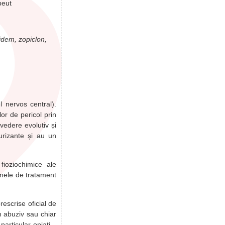
peut
idem, zopiclon,
l nervos central).
lor de pericol prin
vedere evolutiv și
urizante și au un
fioziochimice ale
hemele de tratament
escrise oficial de
m abuziv sau chiar
articular opiați –