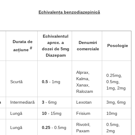
Echivalența benzodiazepinică
Echivalentul
Durata de
aprox. a
Denumiri
Posologie
#
dozei de 5mg
comerciale
acțiune
Diazepam
Alprax,
0.25mg,
Kalma,
Scurtă
0.5
- 1mg
0.5mg,
Xanax,
1mg, 2mg
Ralozam
m
Intermediară
3
- 6mg
Lexotan
3mg, 6mg
Lungă
10
- 15mg
Frisium
10mg
Rivotril,
0.5mg,
Lungă
0.25
- 0.5mg
Paxam
2mg