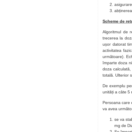
asigurare
abținerea
Scheme de ret
Algoritmul de 
trecerea la doz
ușor datorat ti
activitatea faz
următoare). Ech
împarte doza ni
doza calculată,
totală. Ulterio
De exemplu per
unități a câte 
Persoana care c
va avea următor
se va sta
mg de Di
Se împar