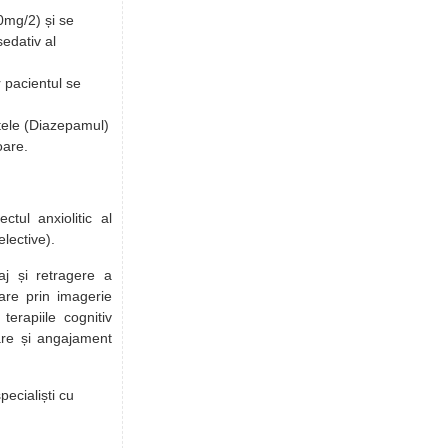
0mg/2) și se
sedativ al
 pacientul se
tele (Diazepamul)
oare.
ctul anxiolitic al
elective).
j și retragere a
xare prin imagerie
terapiile cognitiv
re și angajament
pecialiști cu