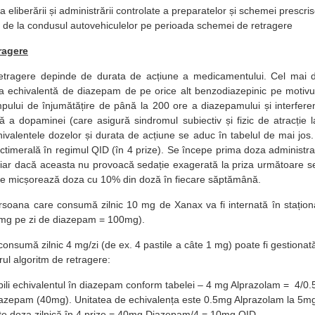
a eliberării și administrării controlate a preparatelor și schemei prescri
 de la condusul autovehiculelor pe perioada schemei de retragere
ragere
retragere depinde de durata de acțiune a medicamentului. Cel mai 
a echivalentă de diazepam de pe orice alt benzodiazepinic pe motivu
mpului de înjumătățire de până la 200 ore a diazepamului și interfer
ică a dopaminei (care asigură sindromul subiectiv și fizic de atracție
ivalentele dozelor și durata de acțiune se aduc în tabelul de mai jo
ctimerală în regimul QID (în 4 prize). Se începe prima doza administra
 iar dacă aceasta nu provoacă sedație exagerată la priza următoare s
r se micșorează doza cu 10% din doză în fiecare săptămână.
soana care consumă zilnic 10 mg de Xanax va fi internată în stațio
5 mg pe zi de diazepam = 100mg).
onsumă zilnic 4 mg/zi (de ex. 4 pastile a câte 1 mg) poate fi gestionată
ul algoritm de retragere:
bili echivalentul în diazepam conform tabelei – 4 mg Alprazolam = 4/0.5
azepam (40mg). Unitatea de echivalența este 0.5mg Alprazolam la 5m
te doza zilnică în 4 prize = 40mg Diazepam/4 = 10mg QID