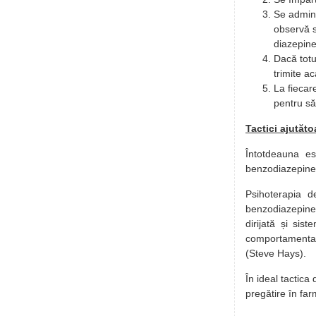
Se admini
observă s
diazepine
Dacă totu
trimite a
La fiecar
pentru să
Tactici ajutăto
Întotdeauna est
benzodiazepinelo
Psihoterapia 
benzodiazepinel
dirijată și sis
comportamenta
(Steve Hays).
În ideal tactica
pregătire în farm