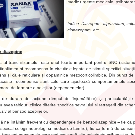
medic urgențe medicale, psihotera
Indice: Diazepam, alprazolam, zolp
clonazepam, etc
 diazepine
ic al tranchilizantelor este unul foarte important pentru SNC (sistemu
inalitatea și recompensa în circuitele legate de stimuli specifici situații
s și căile reticulare și dopaminice mezocorticolimbice. Din punct de 
c aceste recompense sunt cele care ajustează comportamentele sec
 mare de formare a adicțiilor (dependențelor).
de durata de acțiune (timpul de înjumătățire) și particularitățile 
 avea tablouri clinice diferite specifice sevrajului și retragerii din sc
iv al benzodiazepinelor.
ică ne întâlnim frecvent cu dependențele de benzodiazepinice – fie că pr
 speical colegii neurologi și medicii de familie), fie ca formă de consu
de frecvent persoanele care mai consumă alte substanțe psihoactive, în p