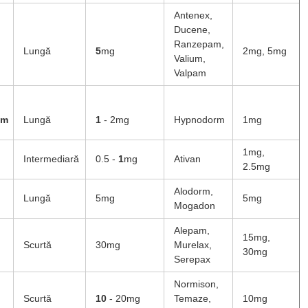
Antenex,
Ducene,
Ranzepam,
Lungă
5
mg
2mg, 5mg
Valium,
Valpam
am
Lungă
1
- 2mg
Hypnodorm
1mg
1mg,
Intermediară
0.5 -
1
mg
Ativan
2.5mg
Alodorm,
Lungă
5mg
5mg
Mogadon
Alepam,
15mg,
Scurtă
30mg
Murelax,
30mg
Serepax
Normison,
Scurtă
10
- 20mg
Temaze,
10mg