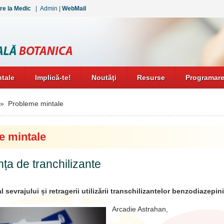
re la Medic
|
Admin
|
WebMail
tale
Implică-te!
Noutăţi
Resurse
Programare
 Probleme mintale
e mintale
a de tranchilizante
 al sevrajului și retragerii utilizării transchilizantelor benzodiazepin
Arcadie Astrahan,