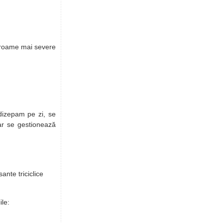
ndroame mai severe
dizepam pe zi, se
nar se gestionează
ante triciclice
ile: