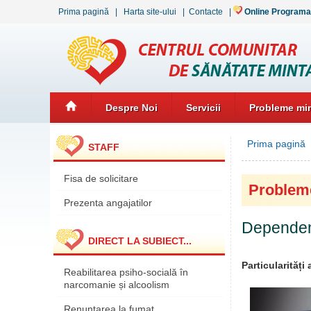
Prima pagină
|
Harta site-ului
|
Contacte
|
Online Programa
Despre Noi
Servicii
Probleme min
Prima pagină
»
STAFF
Fisa de solicitare
Problem
Prezenta angajatilor
Dependenț
DIRECT LA SUBIECT...
Particularități
Reabilitarea psiho-socială în
narcomanie și alcoolism
Renunțarea la fumat