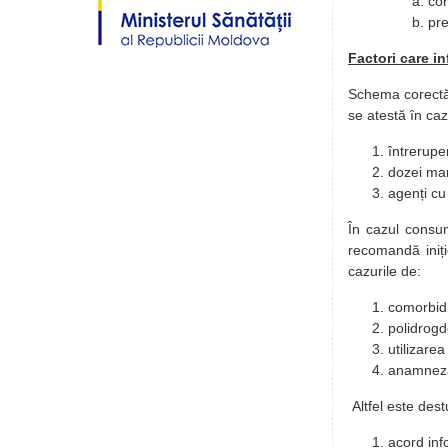
con
pre
Factori care i
Schema corectă 
se atestă în caz
întreruper
dozei mar
agenți cu
În cazul consu
recomandă iniți
cazurile de:
comorbidi
polidrog
utilizarea
anamneză
Altfel este dest
acord inf