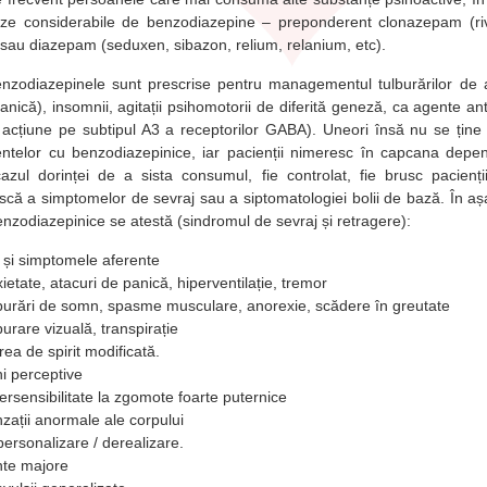
e considerabile de benzodiazepine – preponderent clonazepam (rivo
) sau diazepam (seduxen, sibazon, relium, relanium, etc).
zodiazepinele sunt prescrise pentru managementul tulburărilor de an
nică), insomnii, agitații psihomotorii de diferită geneză, ca agente ant
 acțiune pe subtipul A3 a receptorilor GABA). Uneori însă nu se ține
entelor cu benzodiazepinice, iar pacienții nimeresc în capcana depe
azul dorinței de a sista consumul, fie controlat, fie brusc pacienți
uscă a simptomelor de sevraj sau a siptomatologiei bolii de bază. În așa
nzodiazepinice se atestă (sindromul de sevraj și retragere):
 și simptomele aferente
ietate, atacuri de panică, hiperventilație, tremor
burări de somn, spasme musculare, anorexie, scădere în greutate
burare vizuală, transpirație
rea de spirit modificată.
ni perceptive
ersensibilitate la zgomote foarte puternice
zații anormale ale corpului
ersonalizare / derealizare.
te majore