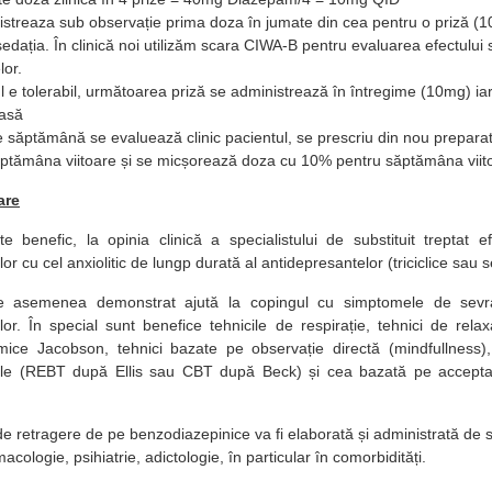
streaza sub observație prima doza în jumate din cea pentru o priză (1
edația. În clinică noi utilizăm scara CIWA-B pentru evaluarea efectului 
lor.
l e tolerabil, următoarea priză se administrează în întregime (10mg) iar
casă
e săptămână se evaluează clinic pacientul, se prescriu din nou prepara
ptămâna viitoare și se micșorează doza cu 10% pentru săptămâna viit
are
e benefic, la opinia clinică a specialistului de substituit treptat efe
r cu cel anxiolitic de lungp durată al antidepresantelor (triciclice sau s
de asemenea demonstrat ajută la copingul cu simptomele de sevra
or. În special sunt benefice tehnicile de respirație, tehnici de rela
temice Jacobson, tehnici bazate pe observație directă (mindfullness), 
le (REBT după Ellis sau CBT după Beck) și cea bazată pe accepta
 de retragere de pe benzodiazepinice va fi elaborată și administrată de s
acologie, psihiatrie, adictologie, în particular în comorbidități.