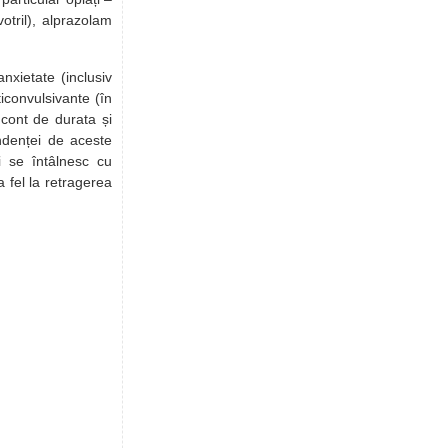
tril), alprazolam
xietate (inclusiv
iconvulsivante (în
 cont de durata și
ndenței de aceste
i se întâlnesc cu
 fel la retragerea