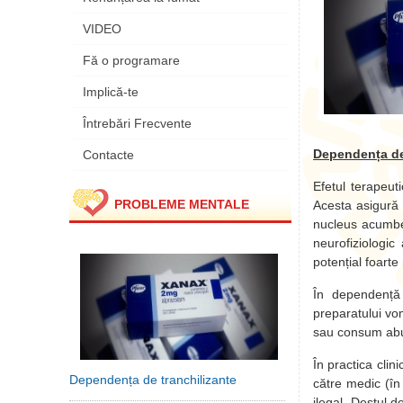
VIDEO
Fă o programare
Implică-te
Întrebări Frecvente
Dependența de
Contacte
Efetul terapeut
PROBLEME MENTALE
Acesta asigură f
nucleus acumben
neurofiziologi
potențial foarte
În dependență 
preparatului vom
sau consum abuz
În practica clin
Dependența de tranchilizante
către medic (în
ilegal. Destul 