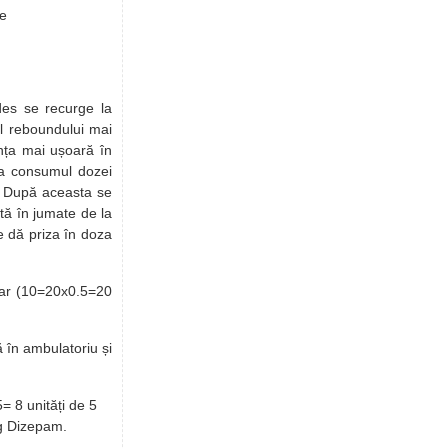
se
des se recurge la
l reboundului mai
ența mai ușoară în
 la consumul dozei
s. După aceasta se
tă în jumate de la
e dă priza în doza
nar (10=20x0.5=20
 în ambulatoriu și
= 8 unități de 5
g Dizepam.