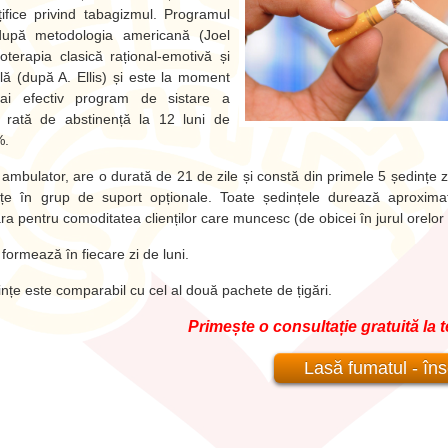
nțifice privind tabagizmul. Programul
după metodologia americană (Joel
hoterapia clasică rațional-emotivă și
ă (după A. Ellis) și este la moment
 mai efectiv program de sistare a
 rată de abstinență la 12 luni de
%.
mbulator, are o durată de 21 de zile și constă din primele 5 ședințe zil
nțe în grup de suport opționale. Toate ședințele durează aproxima
a pentru comoditatea clienților care muncesc (de obicei în jurul orelor
formează în fiecare zi de luni.
ințe este comparabil cu cel al două pachete de țigări.
Primește o consultație gratuită la t
Lasă fumatul - însc