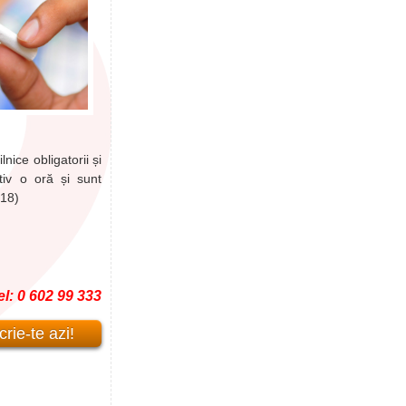
nice obligatorii și
tiv o oră și sunt
 18)
el: 0 602 99 333
rie-te azi!