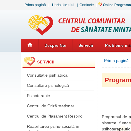
Prima pagină
|
Harta site-ului
|
Contacte
|
Online Programa
Despre Noi
Servicii
Probleme min
Prima pagină
SERVICII
Consultație psihiatrică
Program 
Consultare psihologică
Psihoterapie
Centrul de Criză staționar
Centrul de Plasament Respiro
Programul de ps
sistarea fuma
Reabilitarea psiho-socială în
psihoterapeutic