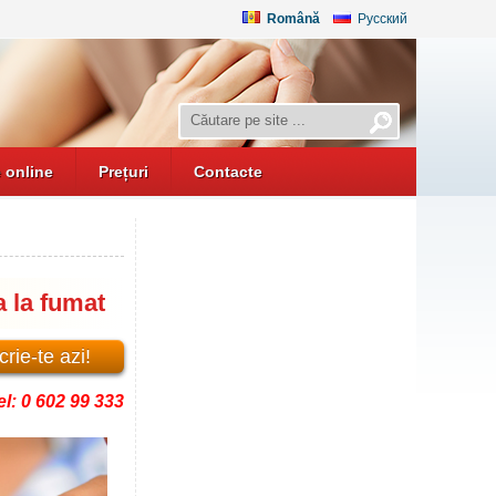
Română
Русский
 online
Prețuri
Contacte
a la fumat
rie-te azi!
el: 0 602 99 333