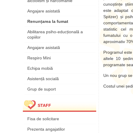
alcoolism și narcomanie
cunoștințe știi
este adaptat 
Angajare asistată
Spitzer) și psi
Renunțarea la fumat
comportamental
statistic cel
Abilitarea psiho-educțională a
fumatului cu o
copiilor
aproximativ 70
Angajare asistată
Programul este a
Respiro Mini
altele 10 ședi
programate sear
Echipa mobiă
Un nou grup se 
Asistență socială
Costul unei șed
Grup de suport
STAFF
Fisa de solicitare
Prezenta angajatilor