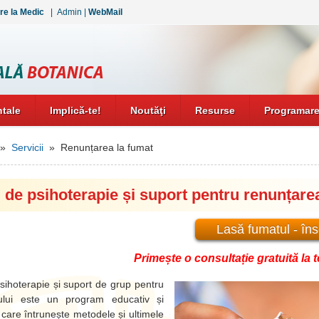
re la Medic
|
Admin
|
WebMail
tale
Implică-te!
Noutăţi
Resurse
Programare
»
Servicii
» Renunțarea la fumat
de psihoterapie și suport pentru renunțare
Lasă fumatul - însc
Primește o consultație gratuită la t
ihoterapie și suport de grup pentru
tului este un program educativ și
 care întrunește metodele și ultimele